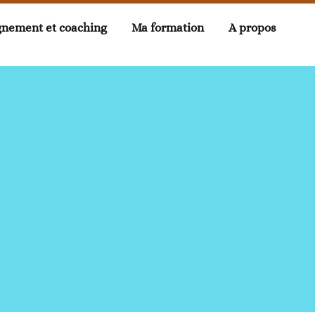
nement et coaching
Ma formation
A propos