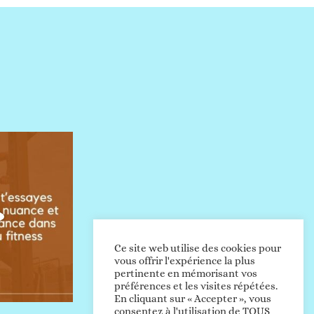
Ce site web utilise des cookies pour
vous offrir l'expérience la plus
pertinente en mémorisant vos
préférences et les visites répétées.
En cliquant sur « Accepter », vous
consentez à l'utilisation de TOUS